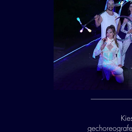
Kie
gechoreograf