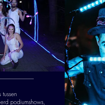
s tussen
eerd podiumshows,