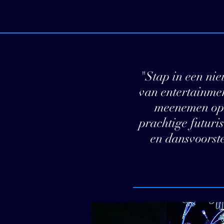
"Stap in een ni
van entertainmen
meenemen op 
prachtige futuris
en dansvoorste