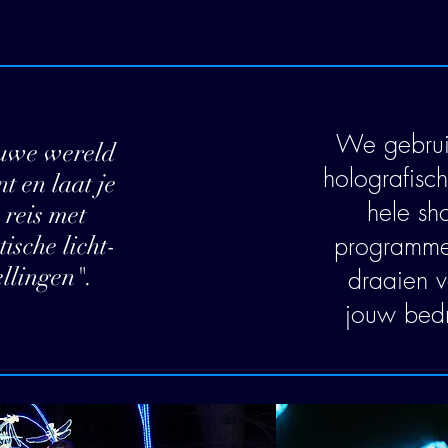
We gebrui
euwe wereld
holografisc
t en laat je
hele sh
reis met
programmer
tische licht-
llingen".
draaien 
jouw bedr