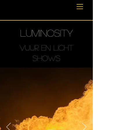
Luminosity
Vuur en licht
shows